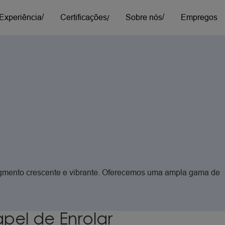
/
/
/
/
/
/
Experiência
Certificações
Sobre nós
Empregos
/
cia, Pesquisa e Desenvolvimento
apéis especiais
Sobre nós
Embal
ormidade e Gestão de Produtos
Escritórios globais
apéis altamente técnicos para proteção de
Papéis 
stica e Cadeia de Abastecimento
Nossa Equipe de Liderança
uperfície, filtragem técnica e armazenamento de
embala
Ética e Conformidade
nergia
Tours virtuais da SWM
Prod
Produtos SWM
gmento
crescente
e
vibrante.
Oferecemos
uma
ampla
gama
de
pel de Enrolar