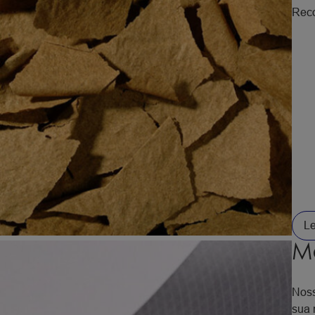
Reco
Le
M
Noss
sua 