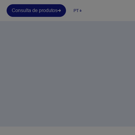
Consulta de produtos
PT
agens
inteligentes de baixa gramatura para
gens
utos SWM