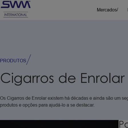
/
/
Mercados
Ciên
P
Combustíveis e livre de fumaça
Conf
P
Soluções para nicotina, tabaco e canabis –
Logí
s
mercados específicos
e
PRODUTOS
Produtos SWM
Produtos Botani
Cigarros
de
Enrolar
Os
Cigarros
de
Enrolar
existem
há
décadas
e
ainda
são
um
se
produtos
e
opções
para
ajudá-lo
a
se
destacar.
Pa