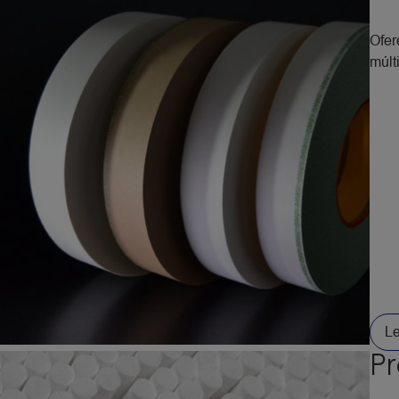
Ofer
múlt
Le
Pr