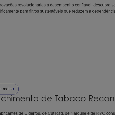
novações revolucionárias a desempenho confiável, descubra 
tificamente para filtros sustentáveis que reduzem a dependência
r mais
nchimento de Tabaco Recons
abricantes de Cigarros, de Cut Rag, de Narguilé e de RYO co