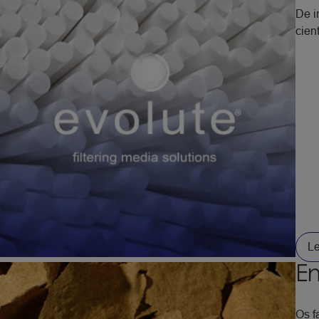
De i
cien
Le
E
Os f